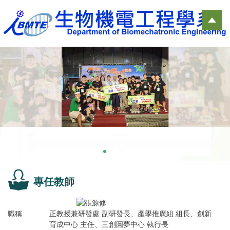
跳
到
主
要
內
容
區
專任教師
職稱
正教授兼研發處 副研發長、產學推廣組 組長、創新
育成中心 主任、三創圓夢中心 執行長