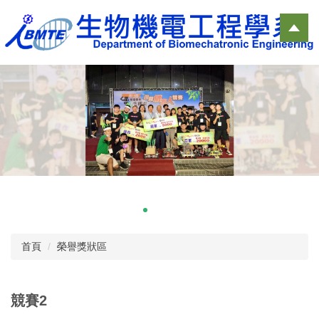
跳
到
主
要
內
容
區
首頁
榮譽獎狀區
競賽2