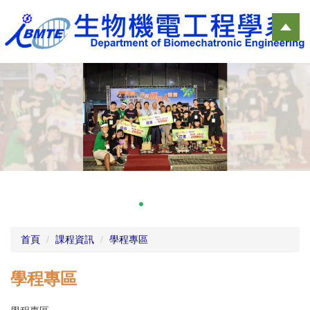
跳
到
主
要
內
容
區
首頁
課程資訊
學程專區
學程專區