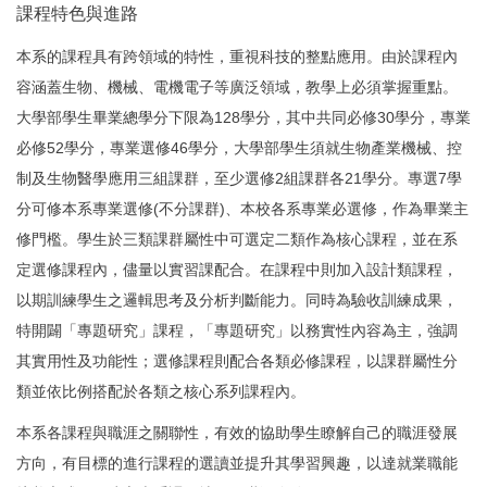
課程特色與進路
本系的課程具有跨領域的特性，重視科技的整點應用。由於課程內
容涵蓋生物、機械、電機電子等廣泛領域，教學上必須掌握重點。
大學部學生畢業總學分下限為128學分，其中共同必修30學分，專業
必修52學分，專業選修46學分，大學部學生須就生物產業機械、控
制及生物醫學應用三組課群，至少選修2組課群各21學分。專選7學
分可修本系專業選修(不分課群)、本校各系專業必選修，作為畢業主
修門檻。學生於三類課群屬性中可選定二類作為核心課程，並在系
定選修課程內，儘量以實習課配合。在課程中則加入設計類課程，
以期訓練學生之邏輯思考及分析判斷能力。同時為驗收訓練成果，
特開闢「專題研究」課程，「專題研究」以務實性內容為主，強調
其實用性及功能性；選修課程則配合各類必修課程，以課群屬性分
類並依比例搭配於各類之核心系列課程內。
本系各課程與職涯之關聯性，有效的協助學生瞭解自己的職涯發展
方向，有目標的進行課程的選讀並提升其學習興趣，以達就業職能