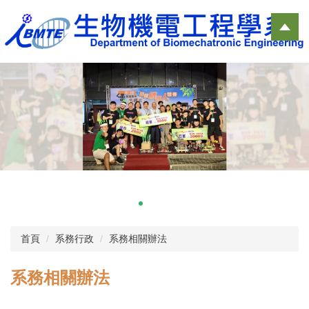
跳
到
主
要
內
容
區
首頁
系務行政
系務相關辦法
系務相關辦法