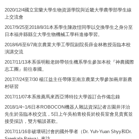
2020/12/4國立宜蘭大學生物資源學院與近畿大學農學部學生線
上交流會
2017/9/25至2018/8/31本系學生陳政愷同學以交換學生之身分至
日本福井縣縣立大學生物機械工學科進修學習。
2018/6/6至6/7南京農業大學工學院副院長薛金林教授蒞臨本校
演講交流
2017/11/13本系張明毅老師帶領生機系學生參加本校『神農國際
志工團』前往泰國。
2017/7/24至7/30 楊江益主任帶隊至南京農業大學參加兩岸新農
村研習
2017/11/07本系推薦馬來西亞博特拉大學簽訂合作備忘錄
2018/1/4~1/6日本ROBOCON機器人雜誌資深記者古園井洋治
先生於蒞臨本校交流，5日上午吳柏青校長於校長室會見貴賓並
接受採訪，雙方暢談甚歡。
2017/11/16非破壞研討會的國外學者（Dr. Yuh-Yuan Shyy和Dr.
Sreekala Bajwa）來訪。