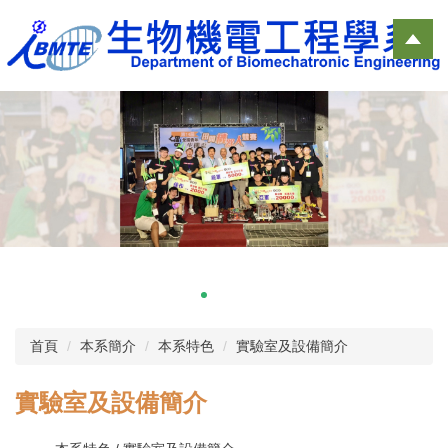
跳
到
主
要
內
容
區
首頁
本系簡介
本系特色
實驗室及設備簡介
實驗室及設備簡介