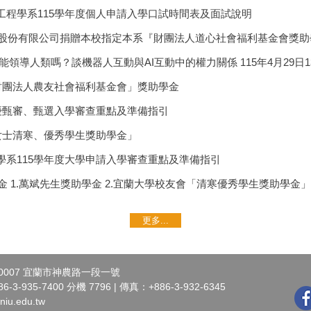
工程學系115學年度個人申請入學口試時間表及面試說明
三久股份有限公司捐贈本校指定本系『財團法人道心社會福利基金會獎
領導人類嗎？談機器人互動與AI互動中的權力關係 115年4月29日13:00
「財團法人農友社會福利基金會」獎助學金
技優甄審、甄選入學審查重點及準備指引
女士清寒、優秀學生獎助學金」
學系115學年度大學申請入學審查重點及準備指引
學金 1.萬斌先生獎助學金 2.宜蘭大學校友會「清寒優秀學生獎助學金」
更多...
0007 宜蘭市神農路一段一號
3-935-7400 分機 7796 | 傳真：+886-3-932-6345
iu.edu.tw