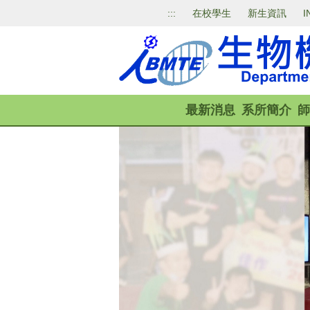
跳
:::
在校學生
新生資訊
I
到
主
要
內
容
區
最新消息
系所簡介
師