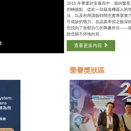
2015 年畢業於安康高中，藉由
的轉捩點，從此一頭栽進機器人的
法，以及利用課餘時間充實專業實
可或缺的戰力。在認真學習之餘深
也找到了放鬆自己的興趣所在——
餘也能不停地向前。
查看更多內容
榮譽獎狀區