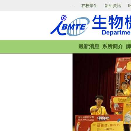
跳
:::
在校學生
新生資訊
I
到
主
要
內
容
區
最新消息
系所簡介
師