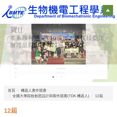
跳
到
主
要
內
容
區
首頁
機器人實作競賽
全國大專院校創思設計與製作競賽(TDK 機器人)
12屆
12屆