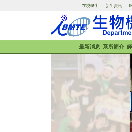
跳
:::
在校學生
新生資訊
I
到
主
要
內
容
區
最新消息
系所簡介
師