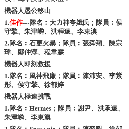
機器人愚公移山
1.
佳作
---隊名︰大力神夸娥氏；隊員︰侯
守擎、朱津嶙、洪程遠、李東澳
2.隊名︰石更火暴；隊員︰張舜翔、陳宗
瑋、鄭仲淳、程韋霖
機器人即刻救援
1.隊名︰風神飛廉；隊員︰陳沛安、李紫
彤、侯守擎、徐郁婷
機器人極速挑戰
1.隊名︰Hermes；隊員︰謝尹、洪承遠、
朱津嶙、李東澳