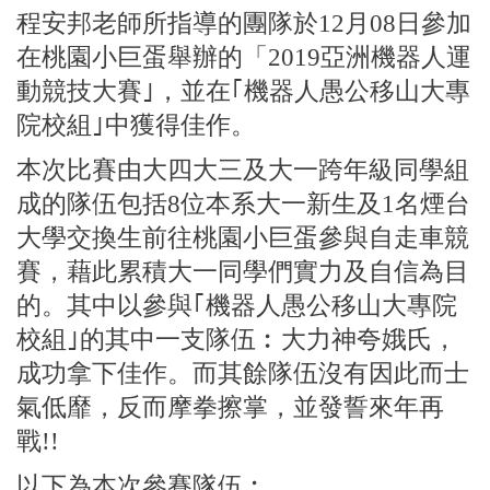
程安邦老師所指導的團隊於12月08日參加
在桃園小巨蛋舉辦的「2019亞洲機器人運
動競技大賽｣，並在｢機器人愚公移山大專
院校組｣中獲得佳作。
本次比賽由大四大三及大一跨年級同學組
成的隊伍包括8位本系大一新生及1名煙台
大學交換生前往桃園小巨蛋參與自走車競
賽，藉此累積大一同學們實力及自信為目
的。其中以參與｢機器人愚公移山大專院
校組｣的其中一支隊伍︰大力神夸娥氏，
成功拿下佳作。而其餘隊伍沒有因此而士
氣低靡，反而摩拳擦掌，並發誓來年再
戰!!
以下為本次參賽隊伍︰