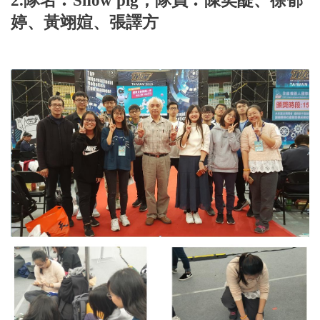
2.隊名︰Snow pig；隊員︰陳奕醍、徐郁
婷、黃翊媗、張譯方