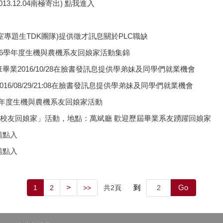
13.12.04南極寄出) 點我進入
室專題生TDK團隊)提供徵才訊息關於PLC職缺
0舉辦106學年度生機與農機系友回娘家活動集錦
班畢業2016/10/28在臉書發訊息提供學弟妹及同學們就業機會
016/08/29/21:08在臉書發訊息提供學弟妹及同學們就業機會
103學年度生機與農機系友回娘家活動
學年度「校友回娘家」活動，地點：萬斌廳 歡迎歷屆畢業系友踴躍回娘家
請點入
請點入
Go
>
共
2
頁
到
1
2
>>