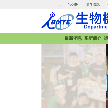
跳
:::
在校學生
新生資訊
I
到
主
要
內
容
區
最新消息
系所簡介
師