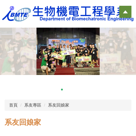
跳
到
主
要
內
容
區
首頁
系友專區
系友回娘家
系友回娘家